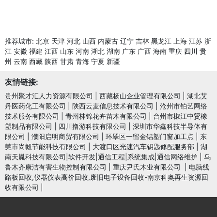
推荐城市:
北京
天津
河北
山西
内蒙古
辽宁
吉林
黑龙江
上海
江苏
浙
江
安徽
福建
江西
山东
河南
湖北
湖南
广东
广西
海南
重庆
四川
贵
州
云南
西藏
陕西
甘肃
青海
宁夏
新疆
友情链接:
贵州聚才汇人力资源有限公司
|
西藏杨山企业管理有限公司
|
湖北艾
丹医药化工有限公司
|
陕西云麦信息技术有限公司
|
沧州市铂艺网络
技术服务有限公司
|
青州林锦花卉苗木有限公司
|
台州市椒江中贸橡
塑制品有限公司
|
四川撸游科技有限公司
|
深圳市华鑫科技半导体有
限公司
|
濮阳启明商贸有限公司
|
环翠区一留金铝塑门窗加工点
|
东
莞市尚毅节能科技有限公司
|
大渡口区光速汽车钥匙修配服务部
|
湖
南天胤科技有限公司|软件开发|通信工程|系统集成|通信网络维护
|
乌
鲁木齐康洁有害生物控制有限公司
|
重庆尹氏木业有限公司
|
电脑线
路板回收,仪器仪表高价回收,废旧电子设备回收-南京科奥再生资源回
收有限公司
|