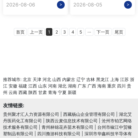
>
>
2026-08-06
2026-08-05
首页
上一页
1
2
3
4
5
···
下一页
尾页
推荐城市:
北京
天津
河北
山西
内蒙古
辽宁
吉林
黑龙江
上海
江苏
浙
江
安徽
福建
江西
山东
河南
湖北
湖南
广东
广西
海南
重庆
四川
贵
州
云南
西藏
陕西
甘肃
青海
宁夏
新疆
友情链接:
贵州聚才汇人力资源有限公司
|
西藏杨山企业管理有限公司
|
湖北艾
丹医药化工有限公司
|
陕西云麦信息技术有限公司
|
沧州市铂艺网络
技术服务有限公司
|
青州林锦花卉苗木有限公司
|
台州市椒江中贸橡
塑制品有限公司
|
四川撸游科技有限公司
|
深圳市华鑫科技半导体有