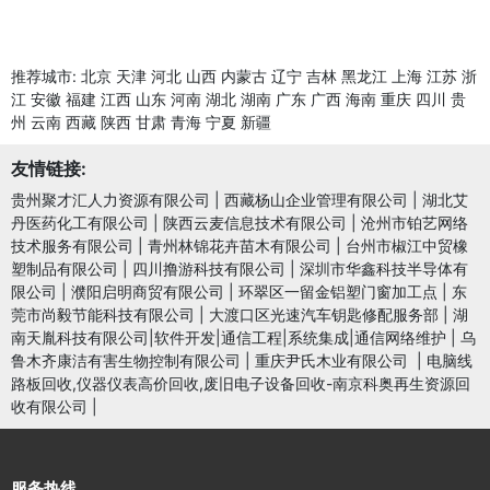
推荐城市:
北京
天津
河北
山西
内蒙古
辽宁
吉林
黑龙江
上海
江苏
浙
江
安徽
福建
江西
山东
河南
湖北
湖南
广东
广西
海南
重庆
四川
贵
州
云南
西藏
陕西
甘肃
青海
宁夏
新疆
友情链接:
贵州聚才汇人力资源有限公司
|
西藏杨山企业管理有限公司
|
湖北艾
丹医药化工有限公司
|
陕西云麦信息技术有限公司
|
沧州市铂艺网络
技术服务有限公司
|
青州林锦花卉苗木有限公司
|
台州市椒江中贸橡
塑制品有限公司
|
四川撸游科技有限公司
|
深圳市华鑫科技半导体有
限公司
|
濮阳启明商贸有限公司
|
环翠区一留金铝塑门窗加工点
|
东
莞市尚毅节能科技有限公司
|
大渡口区光速汽车钥匙修配服务部
|
湖
南天胤科技有限公司|软件开发|通信工程|系统集成|通信网络维护
|
乌
鲁木齐康洁有害生物控制有限公司
|
重庆尹氏木业有限公司
|
电脑线
路板回收,仪器仪表高价回收,废旧电子设备回收-南京科奥再生资源回
收有限公司
|
服务热线