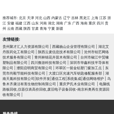
推荐城市:
北京
天津
河北
山西
内蒙古
辽宁
吉林
黑龙江
上海
江苏
浙
江
安徽
福建
江西
山东
河南
湖北
湖南
广东
广西
海南
重庆
四川
贵
州
云南
西藏
陕西
甘肃
青海
宁夏
新疆
友情链接:
贵州聚才汇人力资源有限公司
|
西藏杨山企业管理有限公司
|
湖北艾
丹医药化工有限公司
|
陕西云麦信息技术有限公司
|
沧州市铂艺网络
技术服务有限公司
|
青州林锦花卉苗木有限公司
|
台州市椒江中贸橡
塑制品有限公司
|
四川撸游科技有限公司
|
深圳市华鑫科技半导体有
限公司
|
濮阳启明商贸有限公司
|
环翠区一留金铝塑门窗加工点
|
东
莞市尚毅节能科技有限公司
|
大渡口区光速汽车钥匙修配服务部
|
湖
南天胤科技有限公司|软件开发|通信工程|系统集成|通信网络维护
|
乌
鲁木齐康洁有害生物控制有限公司
|
重庆尹氏木业有限公司
|
电脑线
路板回收,仪器仪表高价回收,废旧电子设备回收-南京科奥再生资源回
收有限公司
|
服务热线