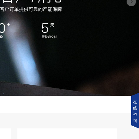
在
线
咨
询