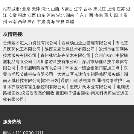
推荐城市:
北京
天津
河北
山西
内蒙古
辽宁
吉林
黑龙江
上海
江苏
浙
江
安徽
福建
江西
山东
河南
湖北
湖南
广东
广西
海南
重庆
四川
贵
州
云南
西藏
陕西
甘肃
青海
宁夏
新疆
友情链接:
贵州聚才汇人力资源有限公司
|
西藏杨山企业管理有限公司
|
湖北艾
丹医药化工有限公司
|
陕西云麦信息技术有限公司
|
沧州市铂艺网络
技术服务有限公司
|
青州林锦花卉苗木有限公司
|
台州市椒江中贸橡
塑制品有限公司
|
四川撸游科技有限公司
|
深圳市华鑫科技半导体有
限公司
|
濮阳启明商贸有限公司
|
环翠区一留金铝塑门窗加工点
|
东
莞市尚毅节能科技有限公司
|
大渡口区光速汽车钥匙修配服务部
|
湖
南天胤科技有限公司|软件开发|通信工程|系统集成|通信网络维护
|
乌
鲁木齐康洁有害生物控制有限公司
|
重庆尹氏木业有限公司
|
电脑线
路板回收,仪器仪表高价回收,废旧电子设备回收-南京科奥再生资源回
收有限公司
|
服务热线
电话：111 0000 1111