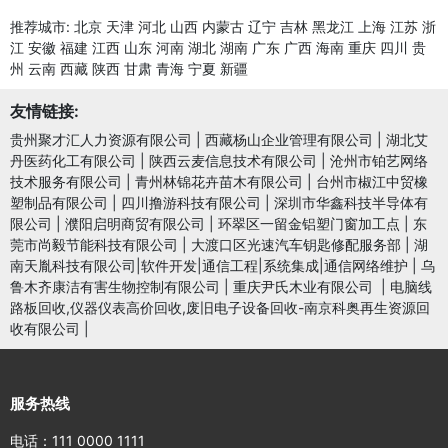
推荐城市:
北京
天津
河北
山西
内蒙古
辽宁
吉林
黑龙江
上海
江苏
浙
江
安徽
福建
江西
山东
河南
湖北
湖南
广东
广西
海南
重庆
四川
贵
州
云南
西藏
陕西
甘肃
青海
宁夏
新疆
友情链接:
贵州聚才汇人力资源有限公司
|
西藏杨山企业管理有限公司
|
湖北艾
丹医药化工有限公司
|
陕西云麦信息技术有限公司
|
沧州市铂艺网络
技术服务有限公司
|
青州林锦花卉苗木有限公司
|
台州市椒江中贸橡
塑制品有限公司
|
四川撸游科技有限公司
|
深圳市华鑫科技半导体有
限公司
|
濮阳启明商贸有限公司
|
环翠区一留金铝塑门窗加工点
|
东
莞市尚毅节能科技有限公司
|
大渡口区光速汽车钥匙修配服务部
|
湖
南天胤科技有限公司|软件开发|通信工程|系统集成|通信网络维护
|
乌
鲁木齐康洁有害生物控制有限公司
|
重庆尹氏木业有限公司
|
电脑线
路板回收,仪器仪表高价回收,废旧电子设备回收-南京科奥再生资源回
收有限公司
|
服务热线
电话：111 0000 1111