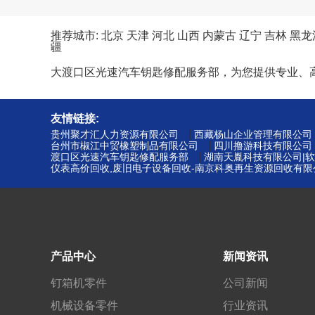
推荐城市:
北京
天津
河北
山西
内蒙古
辽宁
吉林
黑龙
疆
大渡口区光速汽车钥匙修配服务部，为您提供专业、
友情链接:
|
贵州聚才汇人力资源有限公司
西藏杨山企业管理有限公司
|
台州市椒江中贸橡塑制品有限公司
四川撸游科技有限公司
|
渡口区光速汽车钥匙修配服务部
湖南天胤科技有限公司|软
仪表高价回收,废旧电子设备回收-南京科奥再生资源回收有限
产品中心
新闻资讯
钉箱机零件
公司新闻
机械设备零件
行业资讯