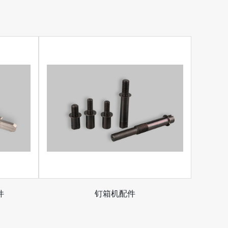
件
钉箱机配件