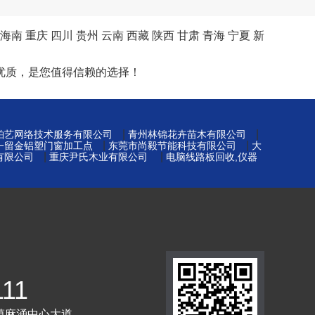
海南
重庆
四川
贵州
云南
西藏
陕西
甘肃
青海
宁夏
新
优质，是您值得信赖的选择！
|
|
铂艺网络技术服务有限公司
青州林锦花卉苗木有限公司
|
|
一留金铝塑门窗加工点
东莞市尚毅节能科技有限公司
大
|
|
有限公司
重庆尹氏木业有限公司
电脑线路板回收,仪器
111
镇麻涌中心大道