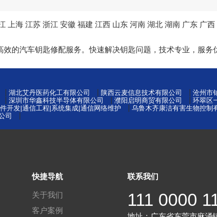
江
上海
江苏
浙江
安徽
福建
江西
山东
河南
湖北
湖南
广东
广西
高效的汽车钥匙修配服务。快速解决钥匙问题，技术专业，服务
|
|
|
湖北艾丹医药化工有限公司
陕西云麦信息技术有限公司
沧州市
|
|
|
深圳市华鑫科技半导体有限公司
濮阳启明商贸有限公司
环翠区
|
件开发|通信工程|系统集成|通信网络维护
乌鲁木齐康洁有害生物控制
|
公司
快捷导航
联系我们
111 0000 1
关于我们
客户案例
地址：
广东省东莞市麻涌