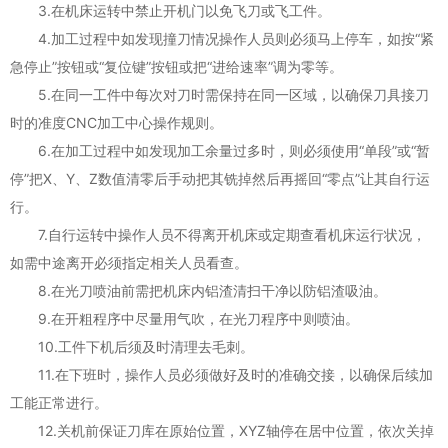
3.在机床运转中禁止开机门以免飞刀或飞工件。
4.加工过程中如发现撞刀情况操作人员则必须马上停车，如按“紧
急停止”按钮或“复位键”按钮或把“进给速率”调为零等。
5.在同一工件中每次对刀时需保持在同一区域，以确保刀具接刀
时的准度CNC加工中心操作规则。
6.在加工过程中如发现加工余量过多时，则必须使用“单段”或“暂
停”把X、Y、Z数值清零后手动把其铣掉然后再摇回“零点”让其自行运
行。
7.自行运转中操作人员不得离开机床或定期查看机床运行状况，
如需中途离开必须指定相关人员看查。
8.在光刀喷油前需把机床内铝渣清扫干净以防铝渣吸油。
9.在开粗程序中尽量用气吹，在光刀程序中则喷油。
10.工件下机后须及时清理去毛刺。
11.在下班时，操作人员必须做好及时的准确交接，以确保后续加
工能正常进行。
12.关机前保证刀库在原始位置，XYZ轴停在居中位置，依次关掉