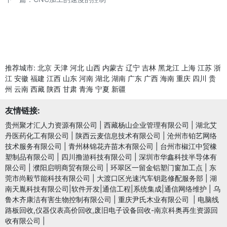
推荐城市:
北京
天津
河北
山西
内蒙古
辽宁
吉林
黑龙江
上海
江苏
浙
江
安徽
福建
江西
山东
河南
湖北
湖南
广东
广西
海南
重庆
四川
贵
州
云南
西藏
陕西
甘肃
青海
宁夏
新疆
友情链接:
贵州聚才汇人力资源有限公司
|
西藏杨山企业管理有限公司
|
湖北艾
丹医药化工有限公司
|
陕西云麦信息技术有限公司
|
沧州市铂艺网络
技术服务有限公司
|
青州林锦花卉苗木有限公司
|
台州市椒江中贸橡
塑制品有限公司
|
四川撸游科技有限公司
|
深圳市华鑫科技半导体有
限公司
|
濮阳启明商贸有限公司
|
环翠区一留金铝塑门窗加工点
|
东
莞市尚毅节能科技有限公司
|
大渡口区光速汽车钥匙修配服务部
|
湖
南天胤科技有限公司|软件开发|通信工程|系统集成|通信网络维护
|
乌
鲁木齐康洁有害生物控制有限公司
|
重庆尹氏木业有限公司
|
电脑线
路板回收,仪器仪表高价回收,废旧电子设备回收-南京科奥再生资源回
收有限公司
|